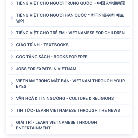
TIẾNG VIỆT CHO NGƯỜI TRUNG QUỐC ~ 中国人学越南语
TIẾNG VIỆT CHO NGƯỜI HÀN QUỐC * 한국인을위한 베트
남어
TIẾNG VIỆT CHO TRẺ EM - VIETNAMESE FOR CHILDREN
GIÁO TRÌNH - TEXTBOOKS
GÓC TẶNG SÁCH - BOOKS FOR FREE
JOBS FOR EXPATS IN VIETNAM
VIETNAM TRONG MẮT BẠN- VIETNAM THROUGH YOUR
EYES
VĂN HOÁ & TÍN NGƯỠNG - CULTURE & RELIGIONS
TIN TỨC- LEARN VIETNAMESE THROUGH THE NEWS
GIẢI TRÍ - LEARN VIETNAMESE THROUGH
ENTERTAINMENT