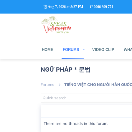
Aug 7, 2026 at 8:27 PM
0966 399 774
HOME
FORUMS
VIDEO CLIP
WHA
NGỮ PHÁP * 문법
Forums
There are no threads in this forum.