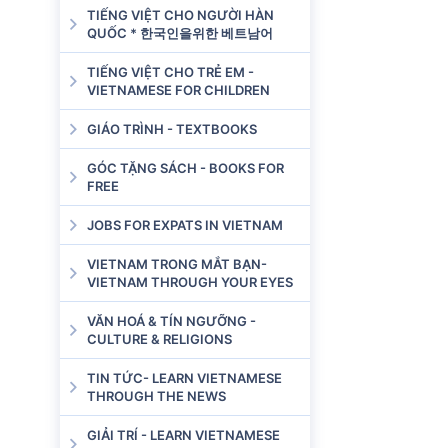
TIẾNG VIỆT CHO NGƯỜI HÀN
QUỐC * 한국인을위한 베트남어
TIẾNG VIỆT CHO TRẺ EM -
VIETNAMESE FOR CHILDREN
GIÁO TRÌNH - TEXTBOOKS
GÓC TẶNG SÁCH - BOOKS FOR
FREE
JOBS FOR EXPATS IN VIETNAM
VIETNAM TRONG MẮT BẠN-
VIETNAM THROUGH YOUR EYES
VĂN HOÁ & TÍN NGƯỠNG -
CULTURE & RELIGIONS
TIN TỨC- LEARN VIETNAMESE
THROUGH THE NEWS
GIẢI TRÍ - LEARN VIETNAMESE