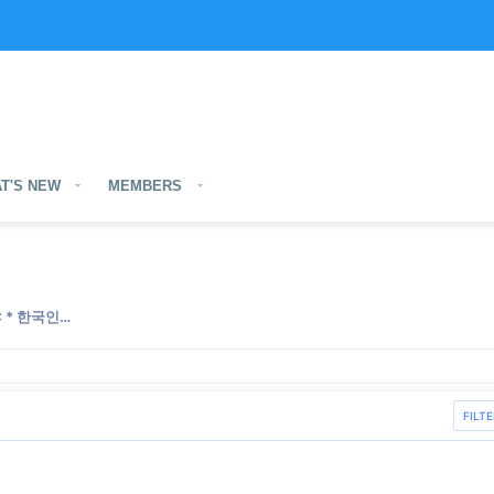
T'S NEW
MEMBERS
TIẾNG VIỆT CHO NGƯỜI HÀN QUỐC * 한국인을위한 베트남어
FILTE