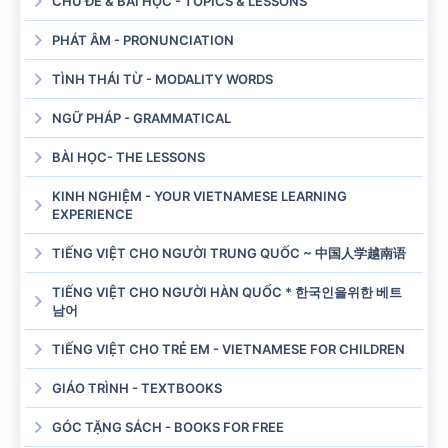
CHỦ ĐỀ & BÀI HỌC - TOPICS & LESSONS
PHÁT ÂM - PRONUNCIATION
TÌNH THÁI TỪ - MODALITY WORDS
NGỮ PHÁP - GRAMMATICAL
BÀI HỌC- THE LESSONS
KINH NGHIỆM - YOUR VIETNAMESE LEARNING
EXPERIENCE
TIẾNG VIỆT CHO NGƯỜI TRUNG QUỐC ~ 中国人学越南语
TIẾNG VIỆT CHO NGƯỜI HÀN QUỐC * 한국인을위한 베트
남어
TIẾNG VIỆT CHO TRẺ EM - VIETNAMESE FOR CHILDREN
GIÁO TRÌNH - TEXTBOOKS
GÓC TẶNG SÁCH - BOOKS FOR FREE