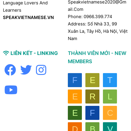
Speakvietnamese2020@gm
Language Lovers And
Ail.com
Learners
Phone: 0966.399.774
SPEAKVIETNAMESE.VN
Address: Số Nhà 33, 99
Xuân La, Tây Hồ, Hà Nội, Việt
Nam
LIÊN KẾT - LINKING
THÀNH VIÊN MỚI - NEW
MEMBERS
F
E
T
E
R
L
E
F
C
D
B
V