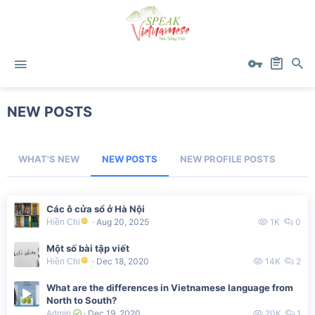
NEW POSTS
WHAT'S NEW
NEW POSTS
NEW PROFILE POSTS
Các ô cửa sổ ở Hà Nội
Aug 20, 2025
1K
0
Hiền Chi
Một số bài tập viết
Dec 18, 2020
14K
2
Hiền Chi
What are the differences in Vietnamese language from
North to South?
Dec 19, 2020
20K
1
Admin