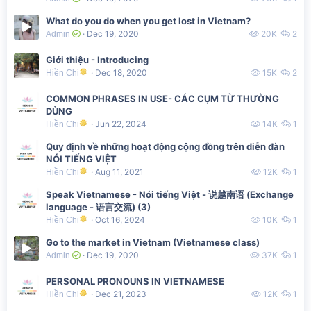
What do you do when you get lost in Vietnam?
Dec 19, 2020
20K
2
Admin
Giới thiệu - Introducing
Dec 18, 2020
15K
2
Hiền Chi
COMMON PHRASES IN USE- CÁC CỤM TỪ THƯỜNG
DÙNG
Jun 22, 2024
14K
1
Hiền Chi
Quy định về những hoạt động cộng đồng trên diễn đàn
NÓI TIẾNG VIỆT
Aug 11, 2021
12K
1
Hiền Chi
Speak Vietnamese - Nói tiếng Việt - 说越南语 (Exchange
language - 语言交流) (3)
Oct 16, 2024
10K
1
Hiền Chi
Go to the market in Vietnam (Vietnamese class)
Dec 19, 2020
37K
1
Admin
PERSONAL PRONOUNS IN VIETNAMESE
Dec 21, 2023
12K
1
Hiền Chi