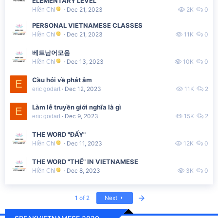
ELEMENTARY LEVEL
Dec 21, 2023
2K
0
Hiền Chi
PERSONAL VIETNAMESE CLASSES
Dec 21, 2023
11K
0
Hiền Chi
베트남어모음
Dec 13, 2023
10K
0
Hiền Chi
Cầu hỏi về phát âm
E
Dec 12, 2023
11K
2
eric godart
Làm lễ truyền giới nghĩa là gì
E
Dec 9, 2023
15K
2
eric godart
THE WORD "ĐẤY"
Dec 11, 2023
12K
0
Hiền Chi
THE WORD "THẾ" IN VIETNAMESE
Dec 8, 2023
3K
0
Hiền Chi
Last
1 of 2
Next