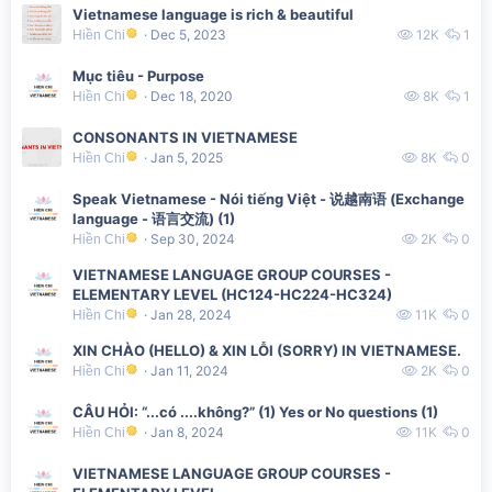
Vietnamese language is rich & beautiful
Dec 5, 2023
12K
1
Hiền Chi
Mục tiêu - Purpose
Dec 18, 2020
8K
1
Hiền Chi
CONSONANTS IN VIETNAMESE
Jan 5, 2025
8K
0
Hiền Chi
Speak Vietnamese - Nói tiếng Việt - 说越南语 (Exchange
language - 语言交流) (1)
Sep 30, 2024
2K
0
Hiền Chi
VIETNAMESE LANGUAGE GROUP COURSES -
ELEMENTARY LEVEL (HC124-HC224-HC324)
Jan 28, 2024
11K
0
Hiền Chi
XIN CHÀO (HELLO) & XIN LỖI (SORRY) IN VIETNAMESE.
Jan 11, 2024
2K
0
Hiền Chi
CÂU HỎI: “...có ....không?” (1) Yes or No questions (1)
Jan 8, 2024
11K
0
Hiền Chi
VIETNAMESE LANGUAGE GROUP COURSES -