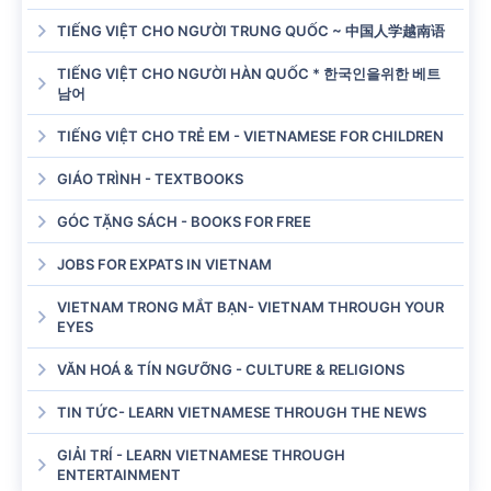
TIẾNG VIỆT CHO NGƯỜI TRUNG QUỐC ~ 中国人学越南语
TIẾNG VIỆT CHO NGƯỜI HÀN QUỐC * 한국인을위한 베트
남어
TIẾNG VIỆT CHO TRẺ EM - VIETNAMESE FOR CHILDREN
GIÁO TRÌNH - TEXTBOOKS
GÓC TẶNG SÁCH - BOOKS FOR FREE
JOBS FOR EXPATS IN VIETNAM
VIETNAM TRONG MẮT BẠN- VIETNAM THROUGH YOUR
EYES
VĂN HOÁ & TÍN NGƯỠNG - CULTURE & RELIGIONS
TIN TỨC- LEARN VIETNAMESE THROUGH THE NEWS
GIẢI TRÍ - LEARN VIETNAMESE THROUGH
ENTERTAINMENT